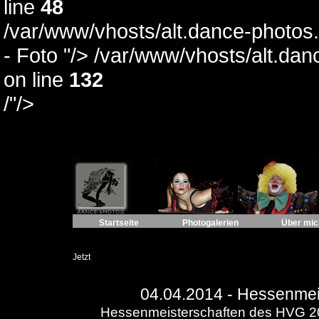
line
48
/var/www/vhosts/alt.dance-photos.
- Foto "/>
/var/www/vhosts/alt.dan
on line
132
/"/>
Startseite
Photogalerien
Über mic
Jetzt
04.04.2014 -
Hessenmeis
Hessenmeisterschaften des HVG 20