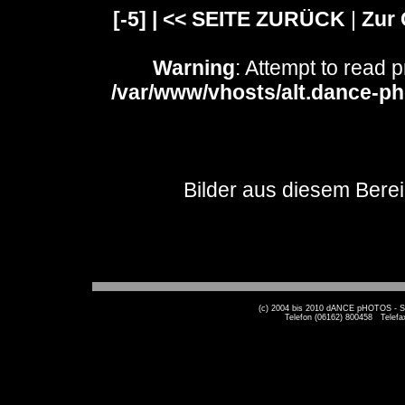
[-5] |
<< SEITE ZURÜCK
|
Zur 
Warning
: Attempt to read 
/var/www/vhosts/alt.dance-ph
Bilder aus diesem Berei
(c) 2004 bis 2010 dANCE pHOTOS - Ste
Telefon (06162) 800458 Telef