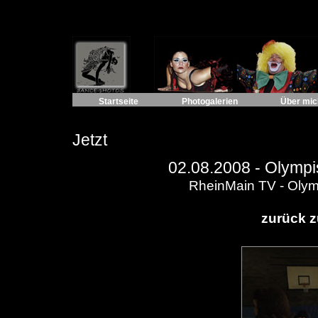
Startseite
Photogalerien
Über mic
Jetzt
02.08.2008 -
Olympi
RheinMain TV - Olym
zurück z